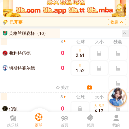
已开赛
收起
英格兰联赛杯
（10）
8
让球
大小
独赢
0
0
弗利特伍德
2.61
0
0
切斯特菲尔德
1.52
关注
8
让球
大小
独赢
大 3.5
0
伯顿
4.12
小 3.5
0
布莱克本
娱乐城
滚球
首页
优惠
我的
1.20